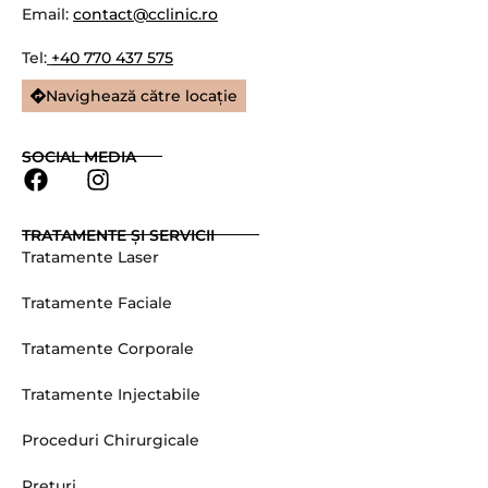
n
Email:
contact@cclinic.ro
e
Tel:
+40 770 437 575
Navighează către locație
SOCIAL MEDIA
F
I
a
n
c
s
TRATAMENTE ȘI SERVICII
e
t
Tratamente Laser
b
a
o
g
Tratamente Faciale
o
r
k
a
Tratamente Corporale
m
Tratamente Injectabile
Proceduri Chirurgicale
Prețuri