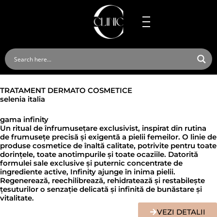
Skip
to
content
TRATAMENT DERMATO COSMETICE
selenia italia
gama infinity
Un ritual de înfrumusețare exclusivist, inspirat din rutina
de frumusețe precisă și exigentă a pielii femeilor. O linie de
produse cosmetice de înaltă calitate, potrivite pentru toate
dorințele, toate anotimpurile și toate ocaziile. Datorită
formulei sale exclusive și puternic concentrate de
ingrediente active, Infinity ajunge în inima pielii.
Regenerează, reechilibrează, rehidratează și restabilește
țesuturilor o senzație delicată și infinită de bunăstare și
vitalitate.
VEZI DETALII