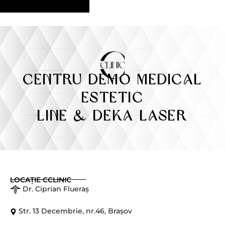
L
Solicită Programare
a
y
o
u
t
C
CENTRU DEMO Medical
h
Estetic
e
c
Line & DEKA Laser
k
b
o
x
e
LOCAȚIE CCLINIC
s
Dr. Ciprian Flueraș
P
h
Str. 13 Decembrie, nr.46, Brașov
o