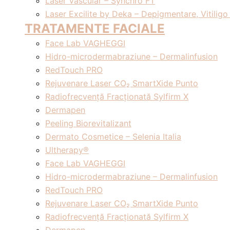
Laser Vascular – Synchro FT
Laser Excilite by Deka – Depigmentare, Vitiligo 
TRATAMENTE FACIALE
Face Lab VAGHEGGI
Hidro-microdermabraziune – Dermalinfusion
RedTouch PRO
Rejuvenare Laser CO₂ SmartXide Punto
Radiofrecvență Fracționată Sylfirm X
Dermapen
Peeling Biorevitalizant
Dermato Cosmetice – Selenia Italia
Ultherapy®
Face Lab VAGHEGGI
Hidro-microdermabraziune – Dermalinfusion
RedTouch PRO
Rejuvenare Laser CO₂ SmartXide Punto
Radiofrecvență Fracționată Sylfirm X