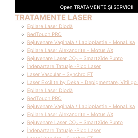
Open TRATAMENTE ȘI SERVICII
TRATAMENTE LASER
Epilare Laser Diodă
RedTouch PRO
Rejuvenare Vaginală / Labioplastie – MonaLisa
Epilare Laser Alexandrite – Motus AX
Rejuvenare Laser CO₂ – SmartXide Punto
Îndepărtare Tatuaje -Pico Laser
Laser Vascular – Synchro FT
Laser Excilite by Deka – Depigmentare, Vitiligo 
Epilare Laser Diodă
RedTouch PRO
Rejuvenare Vaginală / Labioplastie – MonaLisa
Epilare Laser Alexandrite – Motus AX
Rejuvenare Laser CO₂ – SmartXide Punto
Îndepărtare Tatuaje -Pico Laser