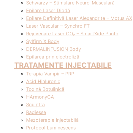
Schwarzy – Stimulare Neuro-Musculară
Epilare Laser Diodă
Epilare Definitivă Laser Alexandrite – Motus AX
Laser Vascular – Synchro FT
Rejuvenare Laser CO₂ – SmartXide Punto
Sylfirm X Body
DERMALINFUSION Body
Epilarea prin electroliză
TRATAMENTE INJECTABILE
Terapia Vampir – PRP
Acid Hialuronic
Toxină Botulinică
HArmonyCA
Sculptra
Radiesse
Mezoterapie Injectabilă
Protocol Luminescens