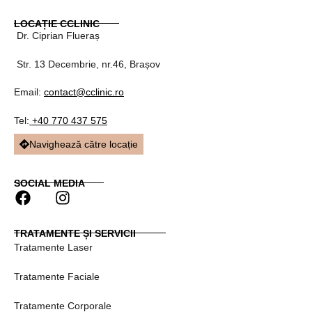
LOCAȚIE CCLINIC
Dr. Ciprian Flueraș
Str. 13 Decembrie, nr.46, Brașov
Email:
contact@cclinic.ro
Tel:
+40 770 437 575
Navighează către locație
SOCIAL MEDIA
F
I
a
n
c
s
TRATAMENTE ȘI SERVICII
e
t
Tratamente Laser
b
a
o
g
Tratamente Faciale
o
r
k
a
Tratamente Corporale