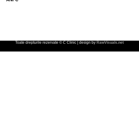
Toate drepturile rezervate © C Clinic | design by
RawVisuals.net