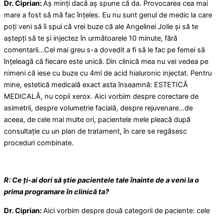
Dr. Ciprian:
Aș minți dacă aș spune că da. Provocarea cea mai
mare a fost să mă fac înțeles. Eu nu sunt genul de medic la care
poți veni să îi spui că vrei buze că ale Angelinei Jolie și să te
aștepți să te și injectez în următoarele 10 minute, fără
comentarii…Cel mai greu s-a dovedit a fi să le fac pe femei să
înțeleagă că fiecare este unică. Din clinică mea nu vei vedea pe
nimeni că iese cu buze cu 4ml de acid hialuronic injectat. Pentru
mine, estetică medicală exact asta înseamnă: ESTETICĂ
MEDICALĂ, nu copii xerox. Aici vorbim despre corectare de
asimetrii, despre volumetrie facială, despre rejuvenare…de
aceea, de cele mai multe ori, pacientele mele pleacă după
consultație cu un plan de tratament, în care se regăsesc
proceduri combinate.
R: Ce ți-ai dori să știe pacientele tale înainte de a veni la o
prima programare în clinică ta?
Dr. Ciprian:
Aici vorbim despre două categorii de paciente: cele