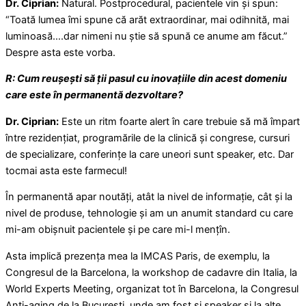
Dr. Ciprian:
Natural. Postprocedural, pacientele vin și spun:
“Toată lumea îmi spune că arăt extraordinar, mai odihnită, mai
luminoasă….dar nimeni nu știe să spună ce anume am făcut.”
Despre asta este vorba.
R: Cum reușești să ții pasul cu inovațiile din acest domeniu
care este în permanentă dezvoltare?
Dr. Ciprian:
Este un ritm foarte alert în care trebuie să mă împart
între rezidențiat, programările de la clinică și congrese, cursuri
de specializare, conferințe la care uneori sunt speaker, etc. Dar
tocmai asta este farmecul!
În permanentă apar noutăți, atât la nivel de informație, cât și la
nivel de produse, tehnologie și am un anumit standard cu care
mi-am obișnuit pacientele și pe care mi-l mențîn.
Asta implică prezența mea la IMCAS Paris, de exemplu, la
Congresul de la Barcelona, la workshop de cadavre din Italia, la
World Experts Meeting, organizat tot în Barcelona, la Congresul
Anti-aging de la București, unde am fost și speaker și la alte