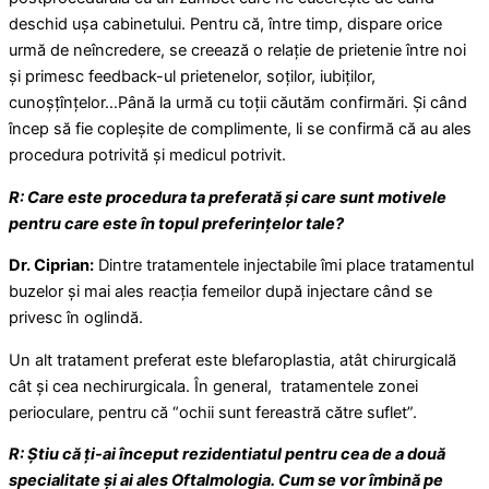
deschid ușa cabinetului. Pentru că, între timp, dispare orice
urmă de neîncredere, se creează o relație de prietenie între noi
și primesc feedback-ul prietenelor, soților, iubiților,
cunoșțînțelor…Până la urmă cu toții căutăm confirmări. Și când
încep să fie copleșite de complimente, li se confirmă că au ales
procedura potrivită și medicul potrivit.
R: Care este procedura ta preferată și care sunt motivele
pentru care este în topul preferințelor tale?
Dr. Ciprian:
Dintre tratamentele injectabile îmi place tratamentul
buzelor și mai ales reacția femeilor după injectare când se
privesc în oglindă.
Un alt tratament preferat este blefaroplastia, atât chirurgicală
cât și cea nechirurgicala. În general, tratamentele zonei
perioculare, pentru că “ochii sunt fereastră către suflet”.
R: Știu că ți-ai început rezidentiatul pentru cea de a două
specialitate și ai ales Oftalmologia. Cum se vor îmbină pe