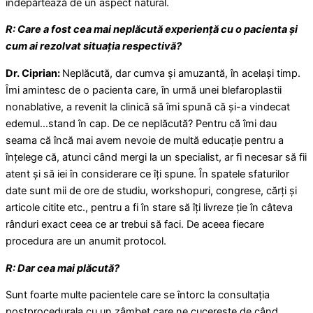
îndepărtează de un aspect natural.
R: Care a fost cea mai neplăcută experiență cu o pacienta și
cum ai rezolvat situația respectivă?
Dr. Ciprian:
Neplăcută, dar cumva și amuzantă, în același timp.
Îmi amintesc de o pacienta care, în urmă unei blefaroplastii
nonablative, a revenit la clinică să îmi spună că și-a vindecat
edemul…stand în cap. De ce neplăcută? Pentru că îmi dau
seama că încă mai avem nevoie de multă educație pentru a
înțelege că, atunci când mergi la un specialist, ar fi necesar să fii
atent și să iei în considerare ce îți spune. În spatele sfaturilor
date sunt mii de ore de studiu, workshopuri, congrese, cărți și
articole citite etc., pentru a fi în stare să îți livreze ție în câteva
rânduri exact ceea ce ar trebui să faci. De aceea fiecare
procedura are un anumit protocol.
R: Dar cea mai plăcută?
Sunt foarte multe pacientele care se întorc la consultația
postprocedurala cu un zâmbet care ne cucerește de când