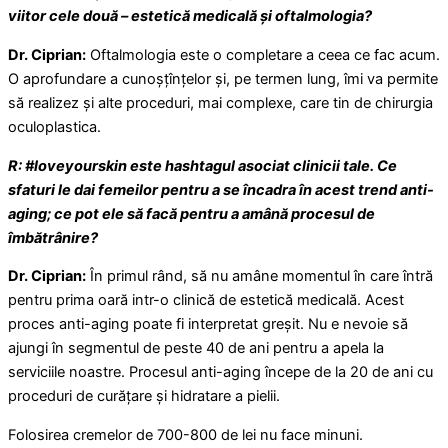
viitor cele două – estetică medicală și oftalmologia?
Dr. Ciprian:
Oftalmologia este o completare a ceea ce fac acum.
O aprofundare a cunoșțînțelor și, pe termen lung, îmi va permite
să realizez și alte proceduri, mai complexe, care tin de chirurgia
oculoplastica.
R: #loveyourskin este hashtagul asociat clinicii tale. Ce
sfaturi le dai femeilor pentru a se încadra în acest trend anti-
aging; ce pot ele să facă pentru a amână procesul de
îmbătrânire?
Dr. Ciprian:
În primul rând, să nu amâne momentul în care întră
pentru prima oară intr-o clinică de estetică medicală. Acest
proces anti-aging poate fi interpretat greșit. Nu e nevoie să
ajungi în segmentul de peste 40 de ani pentru a apela la
serviciile noastre. Procesul anti-aging începe de la 20 de ani cu
proceduri de curățare și hidratare a pielii.
Folosirea cremelor de 700-800 de lei nu face minuni.