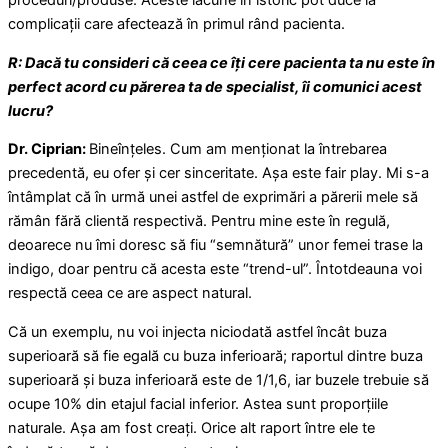
proceduri/produse. Aceste lacune în istoric pot duce la
complicații care afectează în primul rând pacienta.
R: Dacă tu consideri că ceea ce îți cere pacienta ta nu este în
perfect acord cu părerea ta de specialist, îi comunici acest
lucru?
Dr. Ciprian:
Bineînțeles. Cum am menționat la întrebarea
precedentă, eu ofer și cer sinceritate. Așa este fair play. Mi s-a
întâmplat că în urmă unei astfel de exprimări a părerii mele să
rămân fără clientă respectivă. Pentru mine este în regulă,
deoarece nu îmi doresc să fiu “semnătură” unor femei trase la
indigo, doar pentru că acesta este “trend-ul”. Întotdeauna voi
respectă ceea ce are aspect natural.
Că un exemplu, nu voi injecta niciodată astfel încât buza
superioară să fie egală cu buza inferioară; raportul dintre buza
superioară și buza inferioară este de 1/1,6, iar buzele trebuie să
ocupe 10% din etajul facial inferior. Astea sunt proporțiile
naturale. Așa am fost creați. Orice alt raport între ele te