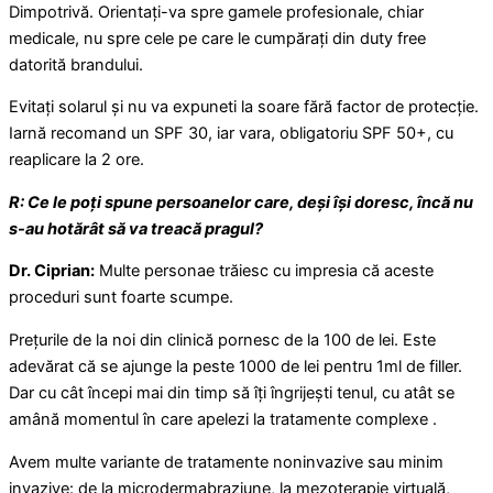
Dimpotrivă. Orientați-va spre gamele profesionale, chiar
medicale, nu spre cele pe care le cumpărați din duty free
datorită brandului.
Evitați solarul și nu va expuneti la soare fără factor de protecție.
Iarnă recomand un SPF 30, iar vara, obligatoriu SPF 50+, cu
reaplicare la 2 ore.
R: Ce le poți spune persoanelor care, deși își doresc, încă nu
s-au hotărât să va treacă pragul?
Dr. Ciprian:
Multe personae trăiesc cu impresia că aceste
proceduri sunt foarte scumpe.
Prețurile de la noi din clinică pornesc de la 100 de lei. Este
adevărat că se ajunge la peste 1000 de lei pentru 1ml de filler.
Dar cu cât începi mai din timp să îți îngrijești tenul, cu atât se
amână momentul în care apelezi la tratamente complexe .
Avem multe variante de tratamente noninvazive sau minim
invazive: de la microdermabraziune, la mezoterapie virtuală,