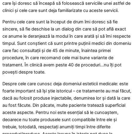
care își doresc să înceapă să folosească serviciile unei astfel de
clinici și cele care sunt deja familiarizate cu aceste servicii.
Pentru cele care sunt la început de drum îmi doresc să fie
sincere, să fie deschise la un dialog din care să pot află exact
ce anume le deranjează la modul în care arată și să îmi respecte
timpul. Sunt conștient că sunt printre puținii medici din domeniu
care fac consultații și de 45 de minute, înaintea primei
procedure, în care recomand cele mai bune variante de
tratament. În clinică avem peste 40 de proceduri…nu îți pot
povești despre toate.
Despre cele care cunosc deja domeniul esteticii medicale: este
foarte important să își știe istoricul – ce tratamente au mai făcut,
dacă au folosit produse injectabile, denumirea lor și dată la care
au fost făcute. Din păcate, multe paciente tratează superficial
aceste aspecte. Pentru noi este esențial să le cunoaștem,
deoarece nu toate produsele sunt compatibile între ele și
trebuie, totodată, respectați anumiți timpi între diferite