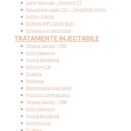
Laser Vascular – Synchro FT
Rejuvenare Laser CO₂ – SmartXide Punto
Sylfirm X Body
DERMALINFUSION Body
Epilarea prin electroliză
TRATAMENTE INJECTABILE
Terapia Vampir – PRP
Acid Hialuronic
Toxină Botulinică
HArmonyCA
Sculptra
Radiesse
Mezoterapie Injectabilă
Protocol Luminescens
Terapia Vampir – PRP
Acid Hialuronic
Toxină Botulinică
HArmonyCA
Sculptra