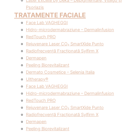
Laser Excilite by Deka – Depigmentare, Vitiligo și
Psoriazis
TRATAMENTE FACIALE
Face Lab VAGHEGGI
Hidro-microdermabraziune – Dermalinfusion
RedTouch PRO
Rejuvenare Laser CO₂ SmartXide Punto
Radiofrecvență Fracționată Sylfirm X
Dermapen
Peeling Biorevitalizant
Dermato Cosmetice – Selenia Italia
Ultherapy®
Face Lab VAGHEGGI
Hidro-microdermabraziune – Dermalinfusion
RedTouch PRO
Rejuvenare Laser CO₂ SmartXide Punto
Radiofrecvență Fracționată Sylfirm X
Dermapen
Peeling Biorevitalizant