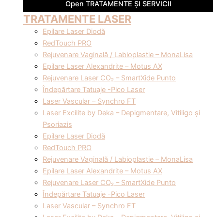
Open TRATAMENTE ȘI SERVICII
TRATAMENTE LASER
Epilare Laser Diodă
RedTouch PRO
Rejuvenare Vaginală / Labioplastie – MonaLisa
Epilare Laser Alexandrite – Motus AX
Rejuvenare Laser CO₂ – SmartXide Punto
Îndepărtare Tatuaje -Pico Laser
Laser Vascular – Synchro FT
Laser Excilite by Deka – Depigmentare, Vitiligo și
Psoriazis
Epilare Laser Diodă
RedTouch PRO
Rejuvenare Vaginală / Labioplastie – MonaLisa
Epilare Laser Alexandrite – Motus AX
Rejuvenare Laser CO₂ – SmartXide Punto
Îndepărtare Tatuaje -Pico Laser
Laser Vascular – Synchro FT