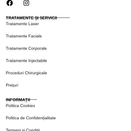
F
I
a
n
c
s
TRATAMENTE ȘI SERVICII
e
t
Tratamente Laser
b
a
o
g
Tratamente Faciale
o
r
k
a
Tratamente Corporale
m
Tratamente Injectabile
Proceduri Chirurgicale
Prețuri
INFORMAȚII
Politica Cookies
Politica de Confidențialitate
Termeni și Condiții