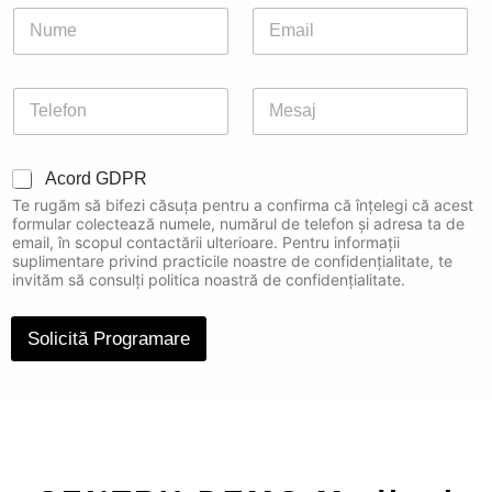
E
N
E
m
u
m
a
m
a
i
e
i
l
P
M
*
l
H
h
e
*
i
o
s
d
n
a
d
C
Acord GDPR
e
j
e
h
*
Te rugăm să bifezi căsuța pentru a confirma că înțelegi că acest
n
e
formular colectează numele, numărul de telefon și adresa ta de
C
c
email, în scopul contactării ulterioare. Pentru informații
h
k
suplimentare privind practicile noastre de confidențialitate, te
e
invităm să consulți politica noastră de confidențialitate.
b
c
o
k
x
b
Solicită Programare
e
o
s
x
*
e
s