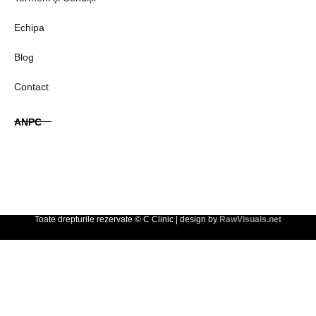
Echipa
Blog
Contact
ANPC
Toate drepturile rezervate © C Clinic | design by
RawVisuals.net