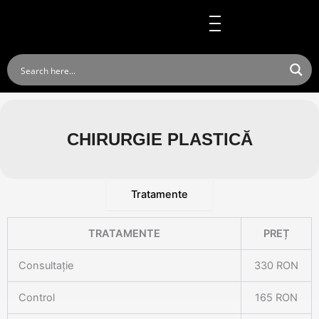
Skip
to
content
CHIRURGIE PLASTICĂ
Tratamente
TRATAMENTE
PREȚ
Consultație
330 RON
Control
165 RON