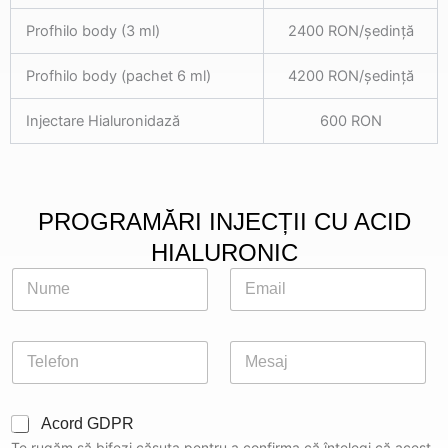
Profhilo body (3 ml)
2400 RON/ședință
Profhilo body (pachet 6 ml)
4200 RON/ședință
Injectare Hialuronidază
600 RON
PROGRAMĂRI INJECȚII CU ACID
HIALURONIC
N
E
u
m
m
a
e
i
P
M
*
l
h
e
*
o
s
n
a
C
Acord GDPR
e
j
h
*
Te rugăm să bifezi căsuța pentru a confirma că înțelegi că acest