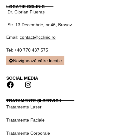
LOCAȚIE CCLINIC
Dr. Ciprian Flueraș
Str. 13 Decembrie, nr.46, Brașov
Email:
contact@cclinic.ro
Tel:
+40 770 437 575
Navighează către locație
SOCIAL MEDIA
F
I
a
n
c
s
TRATAMENTE ȘI SERVICII
e
t
Tratamente Laser
b
a
o
g
Tratamente Faciale
o
r
k
a
Tratamente Corporale
m