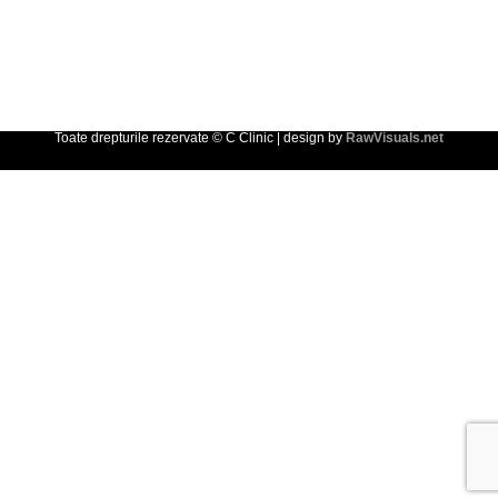
Toate drepturile rezervate © C Clinic | design by
RawVisuals.net